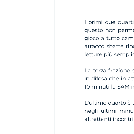
I primi due quart
questo non permett
gioco a tutto camp
attacco sbatte rip
letture più semplic
La terza frazione
in difesa che in at
10 minuti la SAM m
L'ultimo quarto è
negli ultimi minut
altrettanti incontr