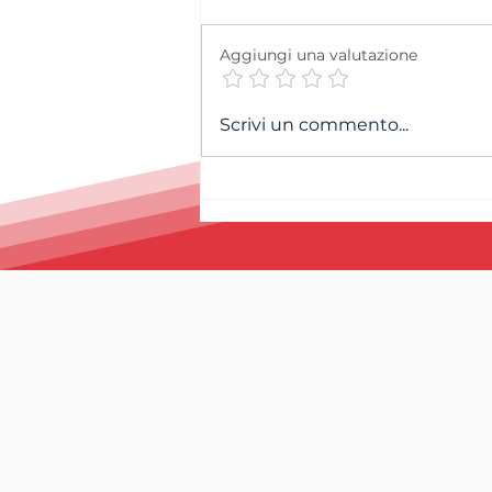
Aggiungi una valutazione
Bis per la SAM Red U12
Scrivi un commento...
che conquista anche il
Campionato Cantonale