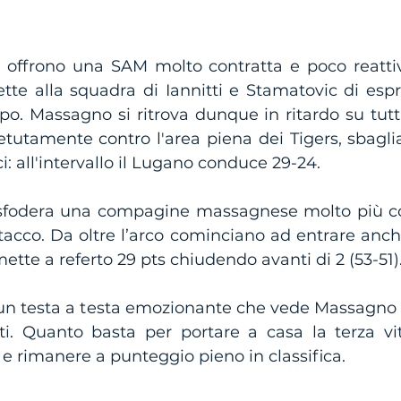
i offrono una SAM molto contratta e poco reattiva
e alla squadra di Iannitti e Stamatovic di esprim
o. Massagno si ritrova dunque in ritardo su tutti 
etutamente contro l'area piena dei Tigers, sbagli
i: all'intervallo il Lugano conduce 29-24. 
 sfodera una compagine massagnese molto più con
tacco. Da oltre l’arco cominciano ad entrare anche 
ette a referto 29 pts chiudendo avanti di 2 (53-51)
 un testa a testa emozionante che vede Massagno p
i. Quanto basta per portare a casa la terza vitto
i e rimanere a punteggio pieno in classifica.