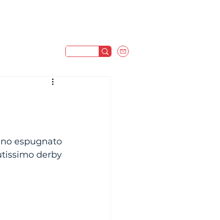
anno espugnato 
utissimo derby 