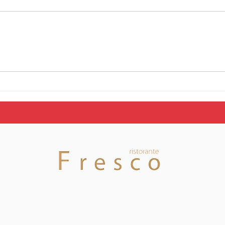
Stagione 26/27 —
Ecco
Squadre U18 e U16
orar
Nazionale ecco le date
tutt
degli allenamenti di
sap
prova!
fan
Tici