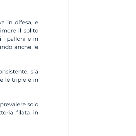
 in difesa, e 
ere il solito 
i palloni e in 
ando anche le 
sistente, sia 
le triple e in 
.
revalere solo 
ria filata in 