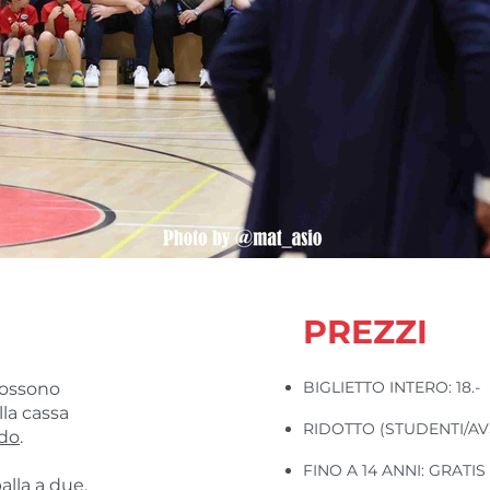
PREZZI
BIGLIETTO INTERO: 18.-
 possono
lla cassa
RIDOTTO (STUDENTI/AVS/A
do
.
FINO A 14 ANNI: GRATIS
alla a due.