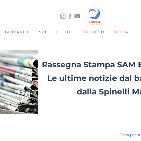
GIOVANILE
SYT
IL CLUB
BIGLIETTI
MEDIA
Rassegna Stampa SAM 
Le ultime notizie dal b
dalla Spinelli 
Filtra per s