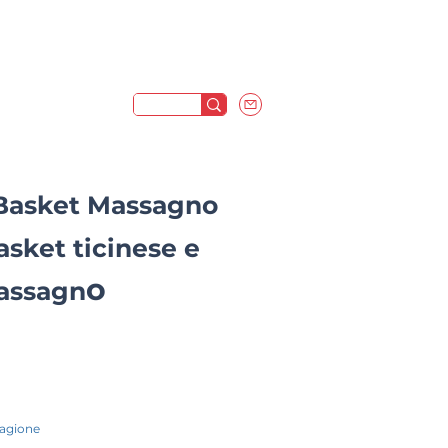
Basket Massagno
asket ticinese e
o
Massagn
tagione