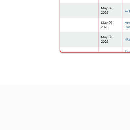
May 09,
La 
2026
May 09,
And
2026
Bas
May 09,
«Fa
2026
Sta
Apr 27, 2026
cre
Apr 26, 2026
Sta
Apr 25, 2026
Sta
Apr 25, 2026
Il 
Apr 25, 2026
Mar
Apr 25, 2026
Sta