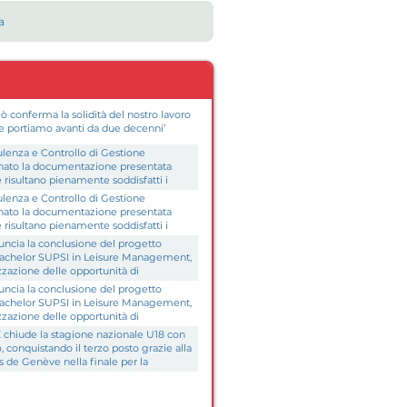
iò conferma la solidità del nostro lavoro
che portiamo avanti da due decenni’
ulenza e Controllo di Gestione
ato la documentazione presentata
e risultano pienamente soddisfatti i
vi necessari
ulenza e Controllo di Gestione
ato la documentazione presentata
e risultano pienamente soddisfatti i
vi necessari
cia la conclusione del progetto
 Bachelor SUPSI in Leisure Management,
rizzazione delle opportunità di
M Basket International Youth
cia la conclusione del progetto
 Bachelor SUPSI in Leisure Management,
rizzazione delle opportunità di
M Basket International Youth
hiude la stagione nazionale U18 con
o, conquistando il terzo posto grazie alla
ns de Genève nella finale per la
a Bernex.