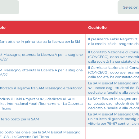
olo
Occhiello
Il presidente Fabio Regazzi: ‘C
Sam ottiene in prima istanza la licenza per la Sbl
e la credibilità del progetto 
Il Comitato Nazionale di Cons
 Massagno, ottenuta la Licenza A per la stagione
(CONCECG), dopo aver esamin
6/27
dalla società, ha constatato ch
criteri finanziari e organizzati
Il Comitato Nazionale di Cons
 Massagno, ottenuta la Licenza A per la stagione
(CONCECG), dopo aver esamin
6/27
dalla società, ha constatato ch
criteri finanziari e organizzati
La SAM Basket Massagno annun
sviluppato dagli studenti del
fforzato il legame tra SAM Massagno e territorio"
dedicato all’analisi e alla valo
sponsorizzazione legate al SA
La SAM Basket Massagno annun
cluso il Field Project SUPSI dedicato al SAM
Tournament
sviluppato dagli studenti del
ket International Youth Tournament - La Gazzetta
dedicato all’analisi e alla valo
 Ticino
sponsorizzazione legate al SA
La SAM Basket Massagno CPE c
Tournament
un risultato di grande prestigi
 terzo posto per la SAM
vittoria per 76–67 contro i Lio
medaglia di bronzo disputata 
zo posto nazionale per la SAM Basket Massagno
 U18 - La Gazzetta Del Ticino