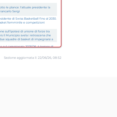
to le plance: l'attuale presidente la
iancarlo Sergi
idente di Swiss Basketball fino al 2030.
basket femminile e competizioni
 sull’ipotesi di unione di forze tra
il Municipio svela i retroscena che
 due squadre di basket di impegnarsi a
ità in vista dell’apertura del
rio sul campionato 2025/26, è tempo di
llah
Sezione aggiornata il:
22/06/26, 08:52
djan a evitare la sconfitta anche in
playoff
quipe gewinnt auswärts 89:86 gegen
 in der Best-of-five-Serie qualifizieren
off-Halbfinal.
, Massagno ha chiuso la sua stagione
Asset
o: nonostante le spalle al muro, la SAM
Management
ale contro gli Starwings - «Non ho notato
e squadre»
n gara 3 dagli Starwings con un punteggio