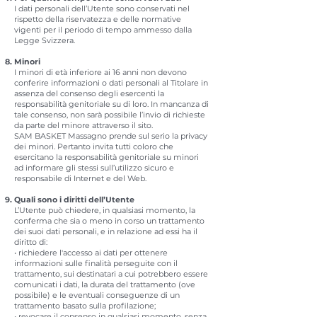
I dati personali dell’Utente sono conservati nel
rispetto della riservatezza e delle normative
vigenti per il periodo di tempo ammesso dalla
Legge Svizzera.
Minori
I minori di età inferiore ai 16 anni non devono
conferire informazioni o dati personali al Titolare in
assenza del consenso degli esercenti la
responsabilità genitoriale su di loro. In mancanza di
tale consenso, non sarà possibile l’invio di richieste
da parte del minore attraverso il sito.
SAM BASKET Massagno prende sul serio la privacy
dei minori. Pertanto invita tutti coloro che
esercitano la responsabilità genitoriale su minori
ad informare gli stessi sull’utilizzo sicuro e
responsabile di Internet e del Web.
Quali sono i diritti dell’Utente
L’Utente può chiedere, in qualsiasi momento, la
conferma che sia o meno in corso un trattamento
dei suoi dati personali, e in relazione ad essi ha il
diritto di:
• richiedere l'accesso ai dati per ottenere
informazioni sulle finalità perseguite con il
trattamento, sui destinatari a cui potrebbero essere
comunicati i dati, la durata del trattamento (ove
possibile) e le eventuali conseguenze di un
trattamento basato sulla profilazione;
• revocare il consenso in qualsiasi momento, senza