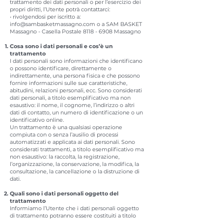
trattamento dei dati personali o per l’esercizio dei
propri diritti, l’Utente potrà contattarci:
• rivolgendosi per iscritto a:
info@sambasketmassagno.com
o a SAM BASKET
Massagno - Casella Postale
8118 - 6908
Massagno
Cosa sono i dati personali e cos’è un
trattamento
I dati personali sono informazioni che identificano
o possono identificare, direttamente o
indirettamente, una persona fisica e che possono
fornire informazioni sulle sue caratteristiche,
abitudini, relazioni personali, ecc. Sono considerati
dati personali, a titolo esemplificativo ma non
esaustivo: il nome, il cognome, l’indirizzo o altri
dati di contatto, un numero di identificazione o un
identificativo online.
Un trattamento è una qualsiasi operazione
compiuta con o senza l’ausilio di processi
automatizzati e applicata ai dati personali. Sono
considerati trattamenti, a titolo esemplificativo ma
non esaustivo: la raccolta, la registrazione,
l’organizzazione, la conservazione, la modifica, la
consultazione, la cancellazione o la distruzione di
dati.
Quali sono i dati personali oggetto del
trattamento
Informiamo l’Utente che i dati personali oggetto
di trattamento potranno essere costituiti a titolo