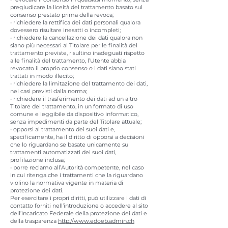
pregiudicare la liceità del trattamento basato sul
consenso prestato prima della revoca;
• richiedere la rettifica dei dati personali qualora
dovessero risultare inesatti o incompleti;
• richiedere la cancellazione dei dati qualora non
siano più necessari al Titolare per le finalità del
trattamento previste, risultino inadeguati rispetto
alle finalità del trattamento, l’Utente abbia
revocato il proprio consenso o i dati siano stati
trattati in modo illecito;
• richiedere la limitazione del trattamento dei dati,
nei casi previsti dalla norma;
• richiedere il trasferimento dei dati ad un altro
Titolare del trattamento, in un formato di uso
comune e leggibile da dispositivo informatico,
senza impedimenti da parte del Titolare attuale;
• opporsi al trattamento dei suoi dati e,
specificamente, ha il diritto di opporsi a decisioni
che lo riguardano se basate unicamente su
trattamenti automatizzati dei suoi dati,
profilazione inclusa;
• porre reclamo all’Autorità competente, nel caso
in cui ritenga che i trattamenti che la riguardano
violino la normativa vigente in materia di
protezione dei dati.
Per esercitare i propri diritti, può utilizzare i dati di
contatto forniti nell’introduzione o accedere al sito
dell’Incaricato Federale della protezione dei dati e
della trasparenza
http://www.edoeb.admin.ch