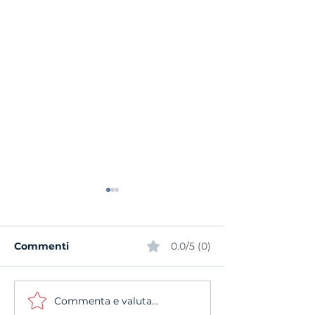
Commenti
0.0/5 (0)
Commenta e valuta...
Stagione 26/27 —
Ecco le Final 