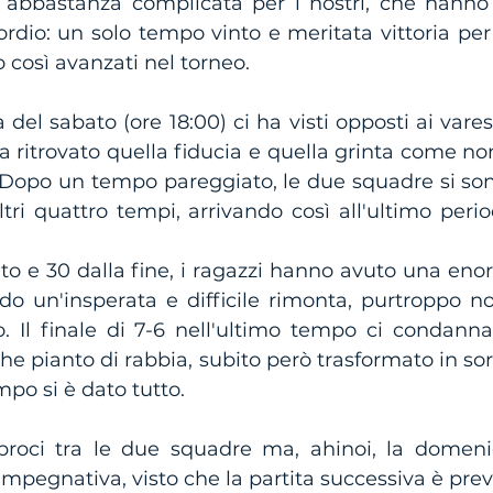
a abbastanza complicata per i nostri, che hanno 
ordio: un solo tempo vinto e meritata vittoria per 
 così avanzati nel torneo.
del sabato (ore 18:00) ci ha visti opposti ai vares
 ritrovato quella fiducia e quella grinta come non
Dopo un tempo pareggiato, le due squadre si so
ltri quattro tempi, arrivando così all'ultimo perio
uto e 30 dalla fine, i ragazzi hanno avuto una en
ndo un'insperata e difficile rimonta, purtroppo n
. Il finale di 7-6 nell'ultimo tempo ci condanna
he pianto di rabbia, subito però trasformato in sor
mpo si è dato tutto.
roci tra le due squadre ma, ahinoi, la domenic
mpegnativa, visto che la partita successiva è previs