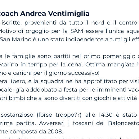
 coach Andrea Ventimiglia
scritte, provenienti da tutto il nord e il centro It
otivo di orgoglio per la SAM essere l'unica squad
San Marino è uno stato indipendente a tutti gli effe
 e le famiglie sono partiti nel primo pomeriggio d
Marino in tempo per la cena. Ottima mangiata i
o e carichi per il giorno successivo!
ra libero, e la squadra ne ha approfittato per visi
locale, già addobbato a festa per le imminenti vaca
tri bimbi che si sono divertiti con giochi e attività 
stanzioso (forse troppo??) alle 14:30 è stato 
ma partita. Avversari i toscani del Baloncesto
nte composta da 2008. 