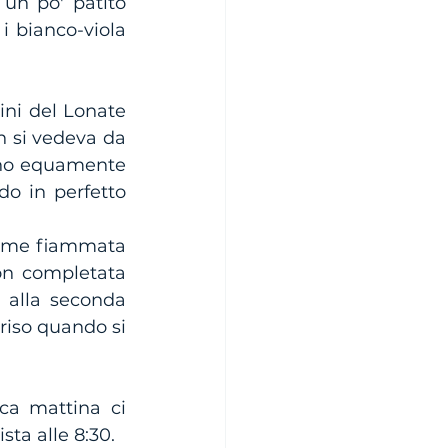
un po' patito 
i bianco-viola 
ini del Lonate 
 si vedeva da 
no equamente 
do in perfetto 
orme fiammata 
on completata 
 alla seconda 
riso quando si 
a mattina ci 
ta alle 8:30. 