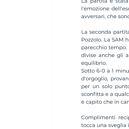
La partita è stat
l'emozione dell'es
avversari, che sono
La seconda partita 
Pozzolo. La SAM ha
parecchio tempo. 
divise anche gli a
equilibrio.
Sotto 6-0 a 1 min
d'orgoglio, prova
per un solo punto
sconfitta e a qualc
è capito che in ca
Complimenti recip
tocca una sveglia i