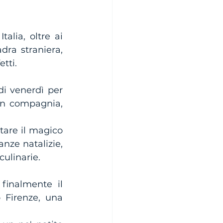
alia, oltre ai 
ra straniera, 
tti.
i venerdì per 
n compagnia, 
tare il magico 
nze natalizie, 
culinarie.
finalmente il 
 Firenze, una 