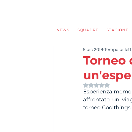
NEWS
SQUADRE
STAGIONE
5 dic 2018
Tempo di lett
Torneo 
un'espe
Valutazione NaN s
Esperienza memora
affrontato un via
torneo Coolthings.