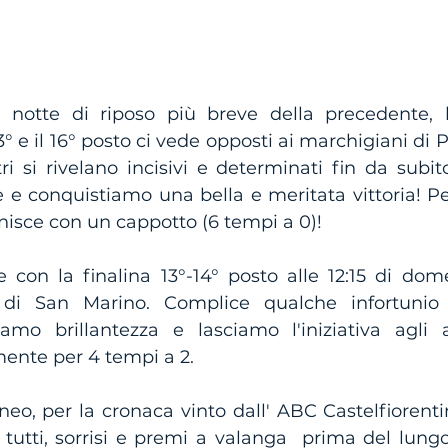
notte di riposo più breve della precedente, la
 13° e il 16° posto ci vede opposti ai marchigiani di 
i si rivelano incisivi e determinati fin da subito,
e conquistiamo una bella e meritata vittoria! Per 
nisce con un cappotto (6 tempi a 0)!
e con la finalina 13°-14° posto alle 12:15 di dome
 di San Marino. Complice qualche infortunio
amo brillantezza e lasciamo l'iniziativa agli a
ente per 4 tempi a 2.
neo, per la cronaca vinto dall' ABC Castelfiorentin
 tutti, sorrisi e premi a valanga  prima del lungo