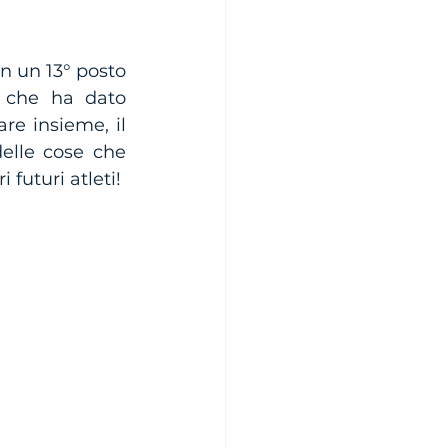
 un 13° posto 
o che ha dato 
re insieme, il 
elle cose che 
futuri atleti!