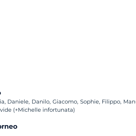
o
tia, Daniele, Danilo, Giacomo, Sophie, Filippo, Man
ide (+Michelle infortunata)
torneo
e