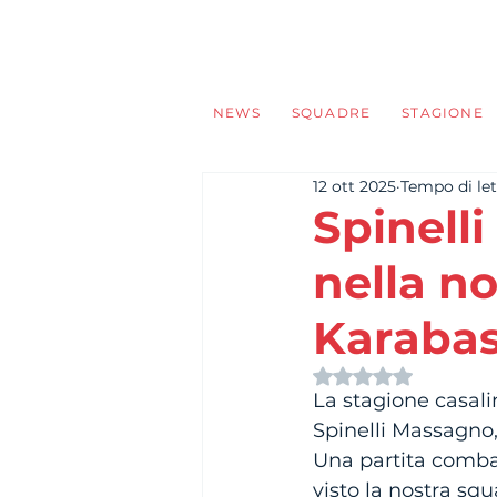
NEWS
SQUADRE
STAGIONE
12 ott 2025
Tempo di let
Spinell
nella n
Karabas
Valutazione NaN s
La stagione casali
Spinelli Massagno
Una partita combat
visto la nostra sq