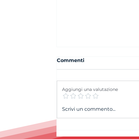
Commenti
Aggiungi una valutazione
Cordoglio per la
Scrivi un commento...
scomparsa di Andrea
Petitpierre