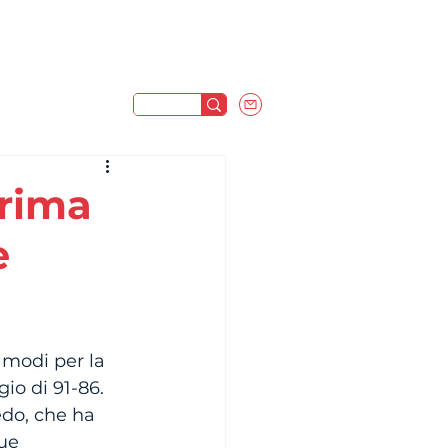
prima
e
 modi per la 
o di 91-86. 
edo, che ha 
ue 