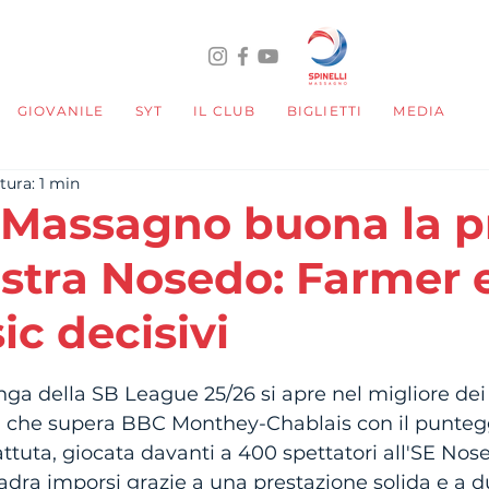
GIOVANILE
SYT
IL CLUB
BIGLIETTI
MEDIA
tura: 1 min
i Massagno buona la 
ostra Nosedo: Farmer 
ic decisivi
telle su 5.
nga della SB League 25/26 si apre nel migliore dei
, che supera BBC Monthey-Chablais con il punteggi
tuta, giocata davanti a 400 spettatori all'SE Nos
uadra imporsi grazie a una prestazione solida e a d