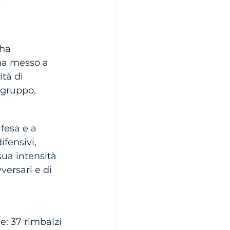
ha 
 ha messo a 
tà di 
 gruppo. 
ifesa e a 
ifensivi, 
ua intensità 
ersari e di 
e: 37 rimbalzi 