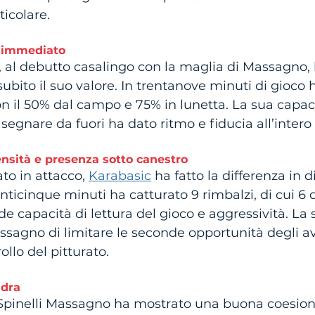
ticolare.
o immediato
, al debutto casalingo con la maglia di Massagno, 
subito il suo valore. In trentanove minuti di gioco
on il 50% dal campo e 75% in lunetta. La sua capaci
e segnare da fuori ha dato ritmo e fiducia all’intero
ensità e presenza sotto canestro
to in attacco, 
Karabasic
 ha fatto la differenza in d
enticinque minuti ha catturato 9 rimbalzi, di cui 6 d
 capacità di lettura del gioco e aggressività. La s
agno di limitare le seconde opportunità degli avv
llo del pitturato. 
adra
la Spinelli Massagno ha mostrato una buona coesion