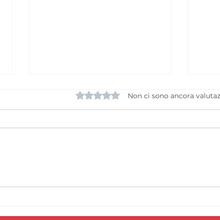
Valutazione 0 stelle su 5.
Non ci sono ancora valutaz
La SAM Basket
Fine
Massagno ottiene in
Mas
prima istanza la Licenza
di c
A per la stagione
per 
2026/2027