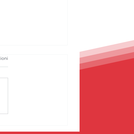
ioni
 stagione: Spinelli
sagno, un percorso
rescita e basi solide
il futuro