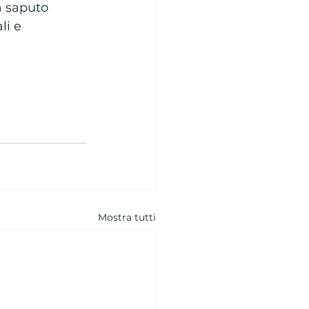
a saputo 
li e 
Mostra tutti