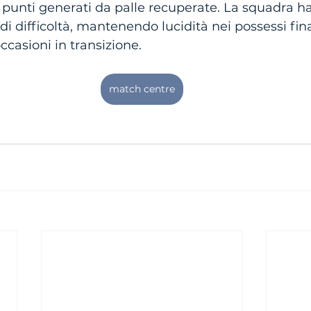
20 punti generati da palle recuperate. La squadra h
i difficoltà, mantenendo lucidità nei possessi fina
ccasioni in transizione.
match centre