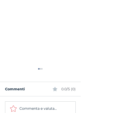
Commenti
0.0/5 (0)
Commenta e valuta...
Stagione 26/27 —
Ecco le Final 