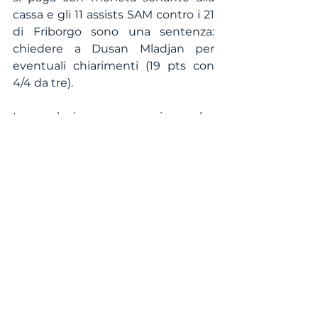
cassa e gli 11 assists SAM contro i 21 
di Friborgo sono una sentenza: 
chiedere a Dusan Mladjan per 
eventuali chiarimenti (19 pts con 
4/4 da tre). 
In conclusione, non possiamo che 
essere fiduciosi per 
l’appuntamento di Montreux e più 
in generale per il prosieguo della 
stagione. Dalla tribuna questa sera 
si è assistito anche and un bello 
spettacolo. La stoppata di Aw su 
Watts - che praticamente ha già 
fatto suo il “block of the year” - ed i 
crossover di Sinclair che hanno 
mandato al bar più di un burgundo 
hanno illuminato la serata 