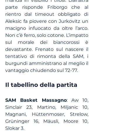
manda in visibilio i tifosi. Dall’altra 
parte risponde Friborgo che al 
rientro dal timeout obbligato di 
Aleksic fa piovere con Jurkovitz un 
macigno infuocato da oltre l’arco. 
Non c’è ferro, solo cotone. L’impatto 
sul morale dei biancorossi è 
devastante. Frenato sul nascere il 
tentativo di rimonta della SAM, i 
burgundi amministrano al meglio il 
vantaggio chiudendo sul 72-77. 
Il tabellino della partita
SAM Basket Massagno
: Aw 10, 
Sinclair 23, Martino, Miljanic 10, 
Magnani, Hüttenmoser, Strelow, 
Grüninger 16, Mäusli, Moore 10, 
Slokar 3.