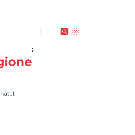
agione
hâtel. 