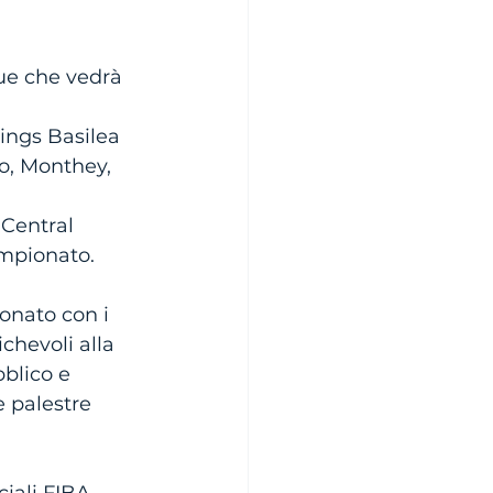
ue che vedrà 
ings Basilea 
o, Monthey, 
 Central 
ampionato.
onato con i 
chevoli alla 
blico e 
e palestre 