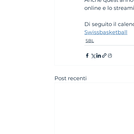
Anche quest'anno le
online e lo stream
Di seguito il calen
Swissbasketball
SBL
Post recenti