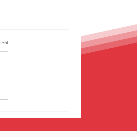
ioni
 stagione: Spinelli
sagno, un percorso
rescita e basi solide
il futuro