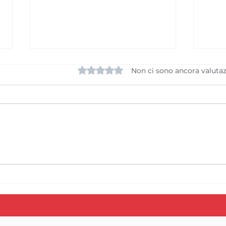
Valutazione 0 stelle su 5.
Non ci sono ancora valutaz
La SAM Basket
Fine
Massagno ottiene in
Mas
prima istanza la Licenza
di c
A per la stagione
per 
2026/2027