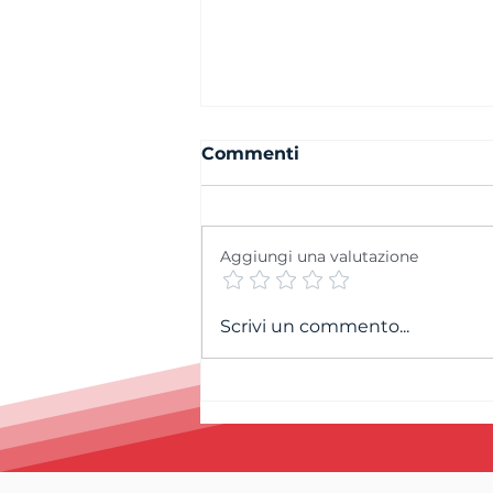
Commenti
Aggiungi una valutazione
Cordoglio per la
Scrivi un commento...
scomparsa di Andrea
Petitpierre