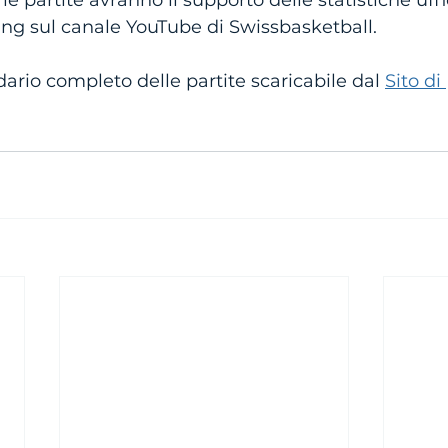
 partite avranno il supporto delle statistiche uffi
ing sul canale YouTube di Swissbasketball.
dario completo delle partite scaricabile dal 
Sito di 