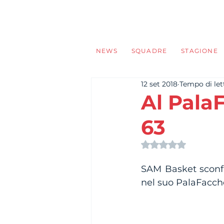
NEWS
SQUADRE
STAGIONE
12 set 2018
Tempo di let
Al Pala
63
Valutazione NaN s
SAM Basket sconfi
nel suo PalaFacchet