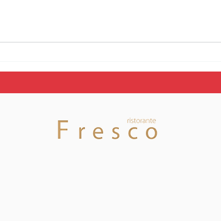
La SAM Basket
Fine
Massagno ottiene in
Mas
prima istanza la Licenza
di c
A per la stagione
per 
2026/2027