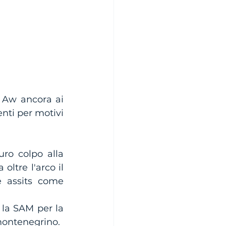
n Aw ancora ai 
nti per motivi 
ro colpo alla 
ltre l'arco il 
e assits come 
 la SAM per la 
 montenegrino.