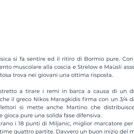
sica si fa sentire ed il ritiro di Bormio pure. Co
mento muscolare alla coscia e Strelow e Maüsli asse
itosa trova nei giovani una ottima risposta.
retto a tirare i remi in barca a causa di un du
he il greco Nikos Maragkidis firma con un 3/4 da o
riflettori si mette anche Martino che distribuisc
e gioca pure una solida fase difensiva. 
trano i 18 punti di Miljanic, miglior marcatore per
ultime quattro partite. Davvero un buon inizio del