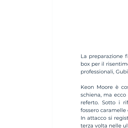
La preparazione fi
box per il risenti
professionali, Gub
Keon Moore è cost
schiena, ma ecco c
referto. Sotto i 
fossero caramelle 
In attacco si regis
terza volta nelle 