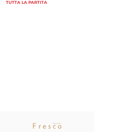
TUTTA LA PARTITA
Asset
Management