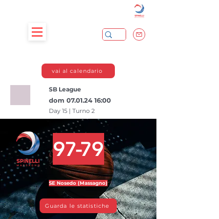
vai al calendario
SB League
dom
07.01.24 16
:00
Day 15 | Turno 2
97-79
SE Nosedo (Massagno)
Guarda le statistiche