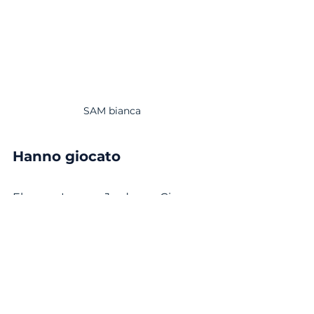
SAM bianca
Hanno giocato
Elena, Luca, Jordan, Giacomo, 
Shalom, Gabriele, Daniele, Matteo 
B., Rebecca, Pietro 
MiniArbitro
: Boris
MOVIMENTO GIOVANILE