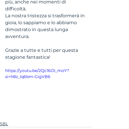
più, anche nei momenti di 
difficoltà.
La nostra tristezza si trasformerà in 
gioia, lo sappiamo e lo abbiamo 
dimostrato in questa lunga 
avventura.
Grazie a tutte e tutti per questa 
stagione fantastica!
https://youtu.be/2Qc16OI_moY?
si=h8z_lq6bm-GigVB6
SBL