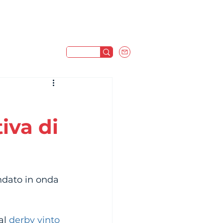
iva di
andato in onda 
al 
derby vinto 