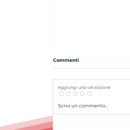
Commenti
Aggiungi una valutazione
Cordoglio per la
Scrivi un commento...
scomparsa di Andrea
Petitpierre