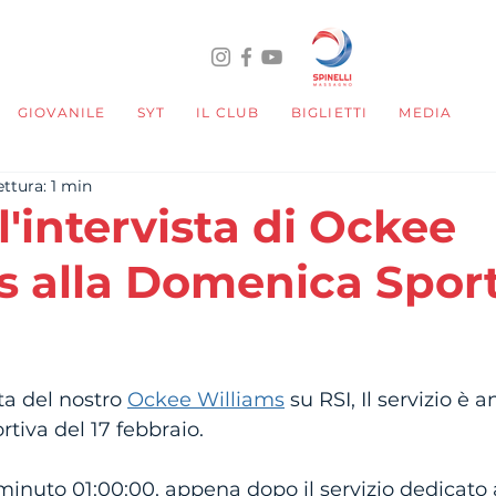
GIOVANILE
SYT
IL CLUB
BIGLIETTI
MEDIA
ttura: 1 min
'intervista di Ockee
s alla Domenica Sport
telle su 5.
ta del nostro 
Ockee Williams
 su RSI, Il servizio è 
tiva del 17 febbraio.  
al minuto 01:00:00, appena dopo il servizio dedicato 