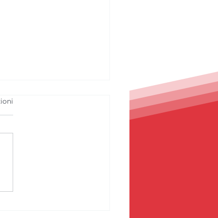
ioni
 stagione: Spinelli
sagno, un percorso
rescita e basi solide
il futuro