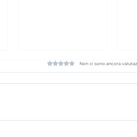
Valutazione 0 stelle su 5.
Non ci sono ancora valutaz
La SAM Basket
Fine
Massagno ottiene in
Mas
prima istanza la Licenza
di c
A per la stagione
per 