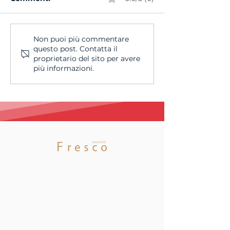
La SAM Basket
Concluso il Fi
Non puoi più commentare
questo post. Contatta il
Massagno ottiene in
Project SUPSI
proprietario del sito per avere
prima istanza la
dedicato al S
più informazioni.
Licenza A per la
Basket Intern
stagione 2026/2027
Youth Tourna
Asset
Management