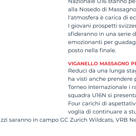
Nazionale U16 stanno per 
alla Nosedo di Massagno
l'atmosfera è carica di ec
I giovani prospetti svizzer
sfideranno in una serie di
emozionanti per guadagn
posto nella finale. 
VIGANELLO MASSAGNO P
Reduci da una lunga stag
ha visti anche prendere p
Torneo Internazionale i r
squadra U16N si presenta
Four carichi di aspettativ
voglia di continuare a stu
gazzi saranno in campo GC Zurich Wildcats, VRB Ne