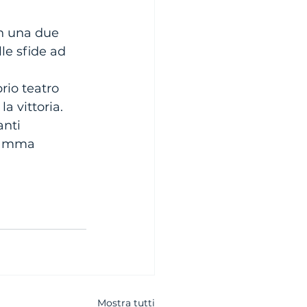
n una due 
le sfide ad 
rio teatro 
a vittoria. 
nti 
gramma 
Mostra tutti