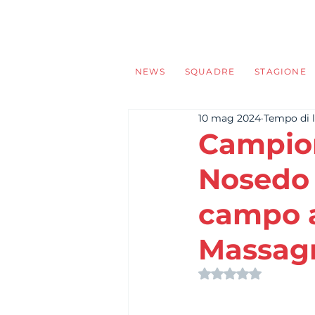
NEWS
SQUADRE
STAGIONE
10 mag 2024
Tempo di l
Campion
Nosedo t
campo a
Massag
Valutazione NaN s