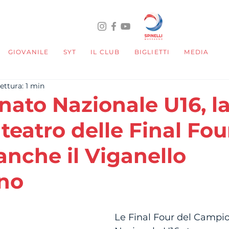
GIOVANILE
SYT
IL CLUB
BIGLIETTI
MEDIA
ettura: 1 min
ato Nazionale U16, l
eatro delle Final Four
nche il Viganello
no
telle su 5.
Le Final Four del Campi