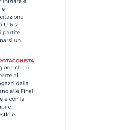
iniziare e 
 e 
citazione. 
i U16 si 
 partite 
arsi un 
ROTAGONISTA
ione che li 
arte al 
agazzi della 
no alle Final 
e e con la 
pire.
stlé e 