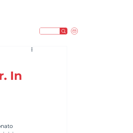
a
. In
onato 