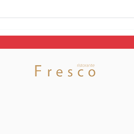
Stagione 26/27 —
Ecco
Squadre U18 e U16
orar
Nazionale ecco le date
tutt
degli allenamenti di
sap
prova!
fan
Tici