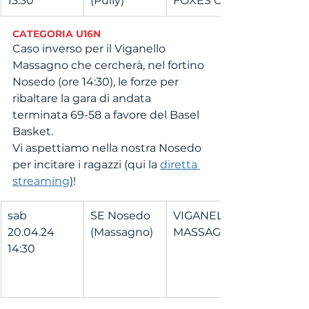
13:30
(Pully)
FOXES CPE
CATEGORIA U16N
Caso inverso per il Viganello 
Massagno che cercherà, nel fortino 
Nosedo (ore 14:30), le forze per 
ribaltare la gara di andata 
terminata 69-58 a favore del Basel 
Basket.
Vi aspettiamo nella nostra Nosedo 
per incitare i ragazzi (qui la 
diretta 
streaming
)
!
sab 
SE Nosedo 
VIGANELLO 
20.04.24 
(Massagno)
MASSAGNO
14:30