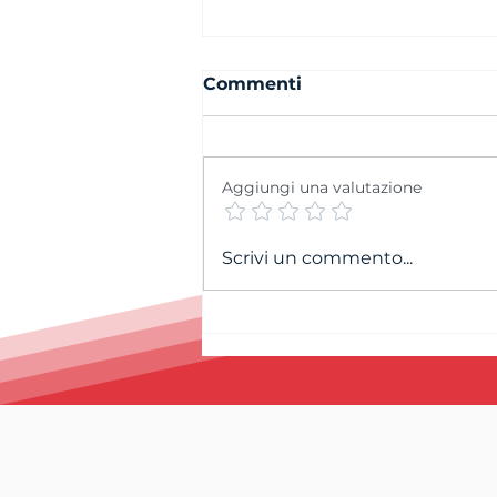
Commenti
Aggiungi una valutazione
Cordoglio per la
Scrivi un commento...
scomparsa di Andrea
Petitpierre