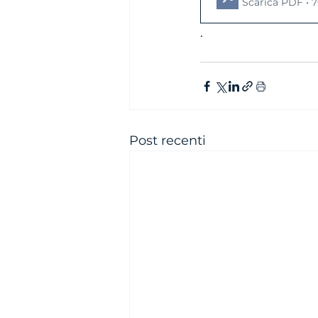
Scarica PDF • 
.   
Post recenti