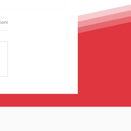
ioni
luso il Field Project
SI dedicato al SAM
et International
th Tournament
Asset
Management