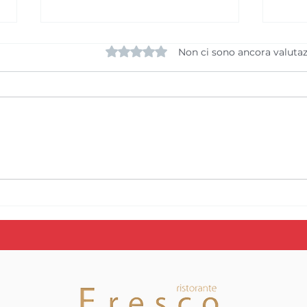
Valutazione 0 stelle su 5.
Non ci sono ancora valutaz
La SAM Basket
Conc
Massagno ottiene in
SUP
prima istanza la Licenza
Bask
A per la stagione
You
2026/2027