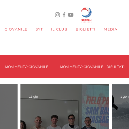
GIOVANILE
SYT
IL CLUB
BIGLIETTI
MEDIA
MOVIMENTO GIOVANILE
MOVIMENTO GIOVANILE - RISULTATI
RNAMENT
12 giu
1 gen