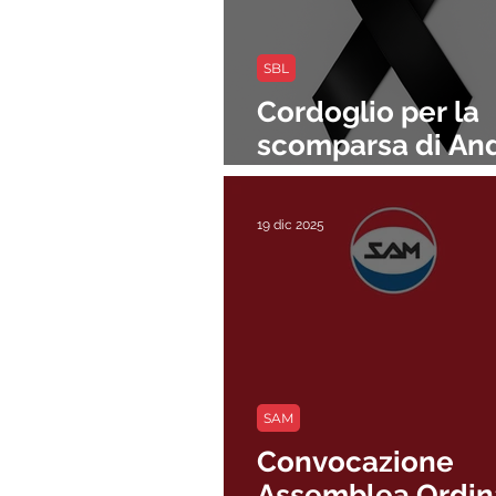
SBL
Cordoglio per la
scomparsa di An
Petitpierre
19 dic 2025
SAM
Convocazione
Assemblea Ordin