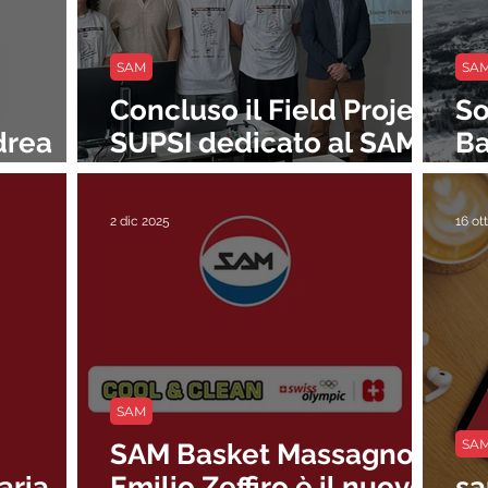
SAM
SA
Concluso il Field Project
So
drea
SUPSI dedicato al SAM
Ba
Basket International
al
Youth Tournament
M
2 dic 2025
16 ot
SAM
SA
SAM Basket Massagno:
aria
Emilio Zeffiro è il nuovo
s