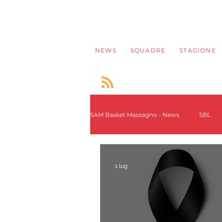
NEWS
SQUADRE
STAGIONE
SAM Basket Massagno - News
SBL
SAM INTERNATIONAL YOUTH TOU
1 lug