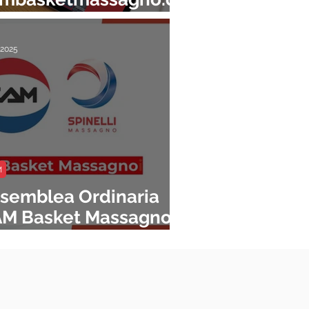
 novità in home page!
 2025
M
semblea Ordinaria
M Basket Massagno
r la Stagione 2023 -
024
Asset
Management