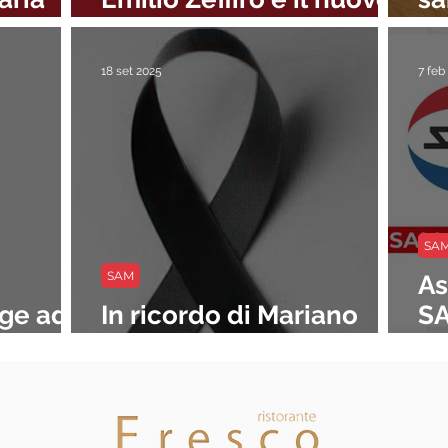
agno –
Responsabile Etico
m,
025
18 set 2025
7 feb
SA
SAM
As
nge ad
In ricordo di Mariano
SA
ta della
Morace
pe
2