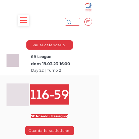
vai al calendario
SB League
dom
19.03.23 16
:00
Day 22 | Turno 2
116-59
SE Nosedo (Massagno)
Guarda le statistiche