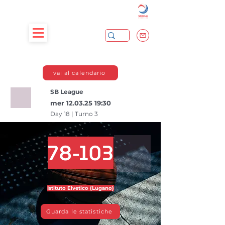
vai al calendario
SB League
mer
12.03.25 19
:30
Day 18 | Turno 3
78-103
Istituto Elvetico (Lugano)
Guarda le statistiche