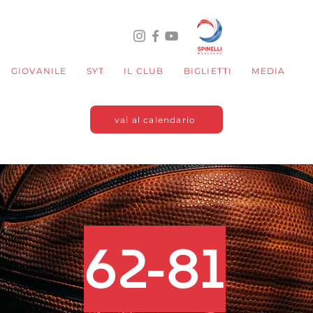
GIOVANILE
SYT
IL CLUB
BIGLIETTI
MEDIA
vai al calendario
62-81