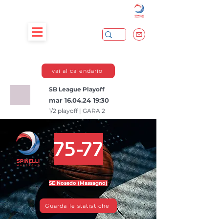
vai al calendario
SB League Playoff
mar
16.04.24 19
:30
1/2 playoff | GARA 2
75-77
SE Nosedo (Massagno)
Guarda le statistiche