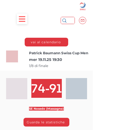
vai al calendario
Patrick Baumann Swiss Cup Men
mer
19.11.25 19
:30
1/8 di finale
74-91
SE Nosedo (Massagno)
Guarda le statistiche