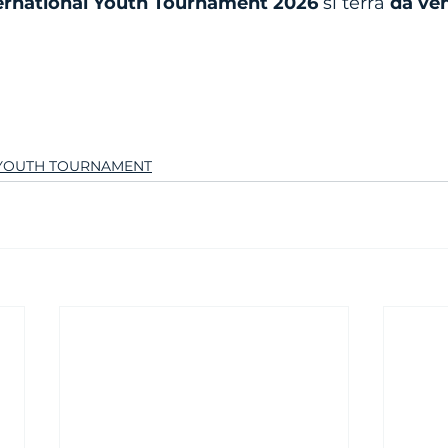
ernational Youth Tournament 2026 
si terrà 
da ven
 YOUTH TOURNAMENT