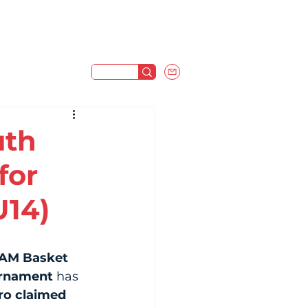
uth
for
U14)
AM Basket 
urnament
 has 
ro claimed 