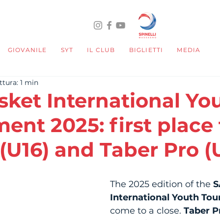
GIOVANILE
SYT
IL CLUB
BIGLIETTI
MEDIA
ttura: 1 min
ket International Yo
ent 2025: first place 
 (U16) and Taber Pro (
telle su 5.
The 2025 edition of the 
S
International Youth To
come to a close. 
Taber P