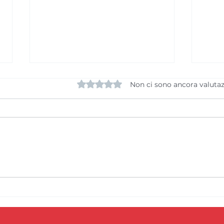
Valutazione 0 stelle su 5.
Non ci sono ancora valutaz
SYT26 wasn’t just a
Ora
tournament it is an
the
experience // SYT26 non è
Inte
stato semplicemente un
Tou
torneo: è stata
Ora
un’esperienza
al 