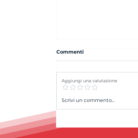
Commenti
Aggiungi una valutazione
Concluso il Field Project
Scrivi un commento...
SUPSI dedicato al SAM
Basket International
Youth Tournament