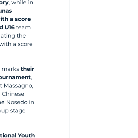
ory
, while in 
unas 
th a score 
d U16 
team 
eating the 
ith a score 
s marks 
their 
tournament
, 
t Massagno, 
e Chinese 
he Nosedo in 
oup stage 
tional Youth 