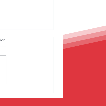
ioni
nge1 Bassano wins
 SAM Basket
rnational Youth
rnament 2026 //
nge1 Bassano trionfa
SAM Basket