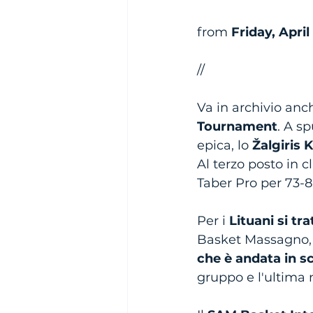
from 
Friday, April
//
Va in archivio anch
Tournament
. A s
epica, lo 
Žalgiris 
Al terzo posto in c
Taber Pro per 73-8
Per i 
Lituani si t
Basket Massagno, 
che è andata in s
gruppo e l'ultima n