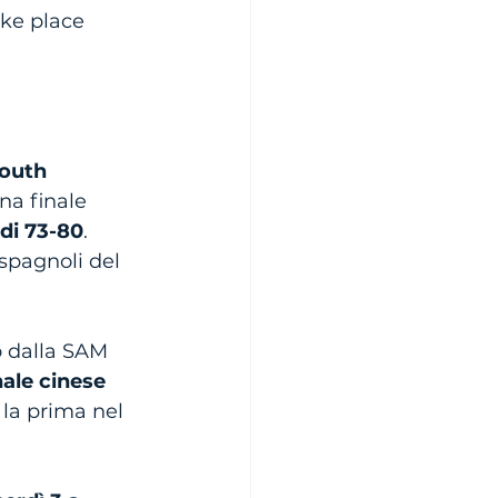
ake place 
outh 
una finale 
 di 73-80
.
 spagnoli del 
o dalla SAM 
nale cinese 
: la prima nel 