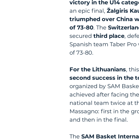
victory in the U14 categ
an epic final, 
Žalgiris Ka
triumphed over China wi
of 73-80
. The 
Switzerlan
secured 
third place
, def
Spanish team Taber Pro w
of 73-80.
For the Lithuanians
, thi
second success in the 
organized by SAM Baske
achieved after facing th
national team twice at t
Massagno: first in the gr
and then in the final.
The 
SAM Basket Interna