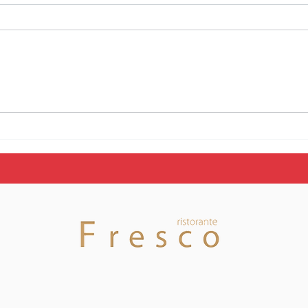
La SAM Basket
Fine
Massagno ottiene in
Mas
prima istanza la Licenza
di c
A per la stagione
per 
2026/2027