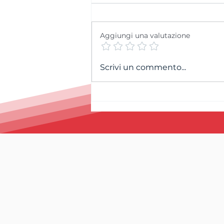
Aggiungi una valutazione
Cordoglio per la
Scrivi un commento...
scomparsa di Andrea
Petitpierre