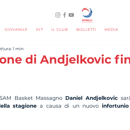
GIOVANILE
SYT
IL CLUB
BIGLIETTI
MEDIA
ttura: 1 min
one di Andjelkovic fi
telle su 5.
a SAM Basket Massagno 
Daniel Andjelkovic
 sar
della stagione
 a causa di un nuovo 
infortunio