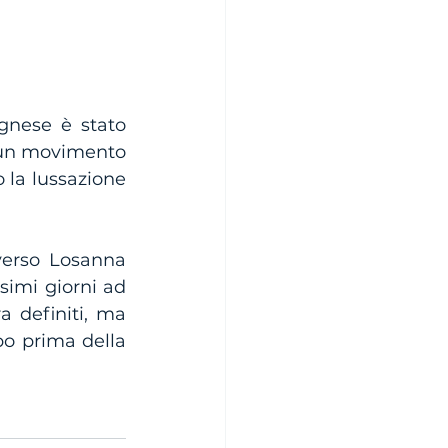
gnese è stato 
 un movimento 
la lussazione 
verso Losanna 
imi giorni ad 
 definiti, ma 
o prima della 