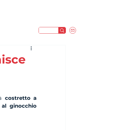
nisce
à 
costretto a 
 al ginocchio 