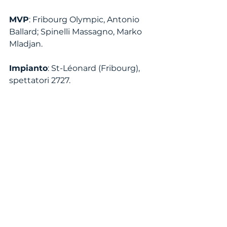
MVP
: Fribourg Olympic, Antonio 
Ballard; Spinelli Massagno, Marko 
Mladjan. 
Impianto
: St-Léonard (Fribourg), 
spettatori 2727. 
Qui il tabellino completo
SBL
Mostra tutti
Post recenti