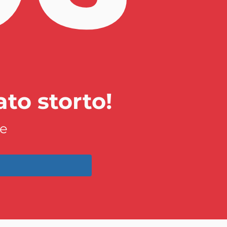
to storto!
e