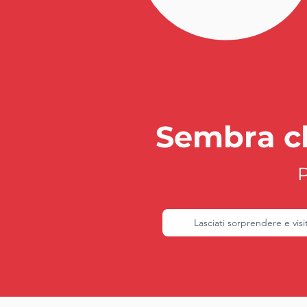
Sembra ch
P
Lasciati sorprendere e vis