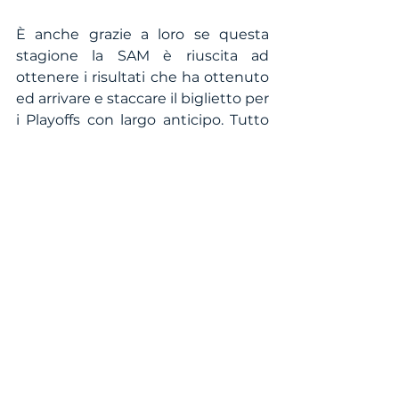
È anche grazie a loro se questa 
stagione la SAM è riuscita ad 
ottenere i risultati che ha ottenuto 
ed arrivare e staccare il biglietto per 
i Playoffs con largo anticipo. Tutto 
merito di un collettivo e non dei 
singoli, perché solo insieme si può 
sognare in grande. Solo insieme si 
può andare avanti e cercare di 
spingersi al di la delle Colone 
d'Ercole, che per la SAM 
rappresentano i quarti di finale. 
#DreamBig
#TogetherWeCan
SBL