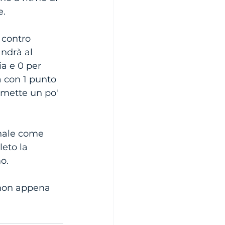
. 
 contro 
ndrà al 
ia e 0 per 
 con 1 punto 
 mette un po' 
onale come 
eto la 
o. 
 non appena 