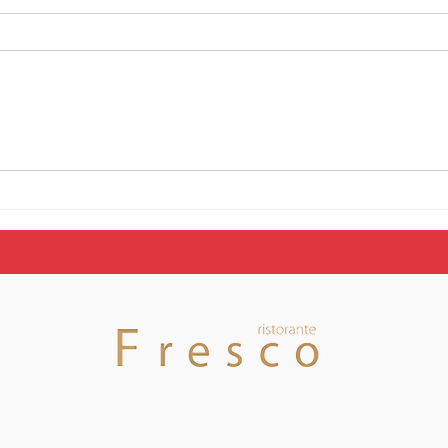
La SAM Basket
Fine
Massagno ottiene in
Mas
prima istanza la Licenza
di c
A per la stagione
per 
2026/2027