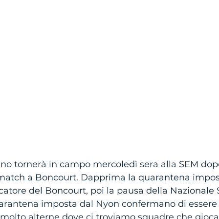
gno tornerà in campo mercoledì sera alla SEM dop
o match a Boncourt. Dapprima la quarantena impos
catore del Boncourt, poi la pausa della Nazionale 
uarantena imposta dal Nyon confermano di essere 
molto alterne dove ci troviamo squadre che gioca