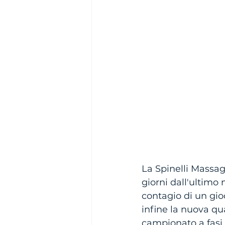
La Spinelli Massa
giorni dall'ultim
contagio di un gio
infine la nuova q
campionato a fasi 