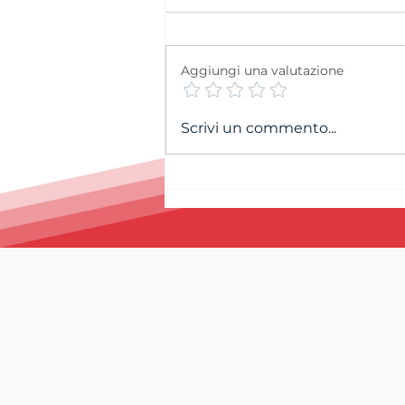
Aggiungi una valutazione
Cordoglio per la
Scrivi un commento...
scomparsa di Andrea
Petitpierre