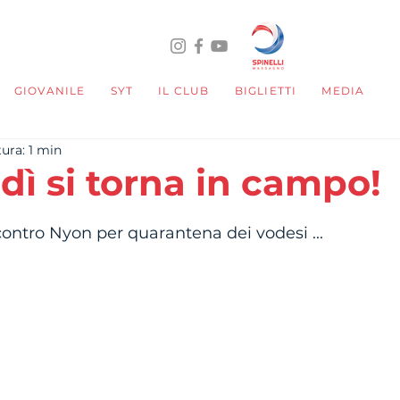
GIOVANILE
SYT
IL CLUB
BIGLIETTI
MEDIA
ura: 1 min
dì si torna in campo!
telle su 5.
contro Nyon per quarantena dei vodesi ...