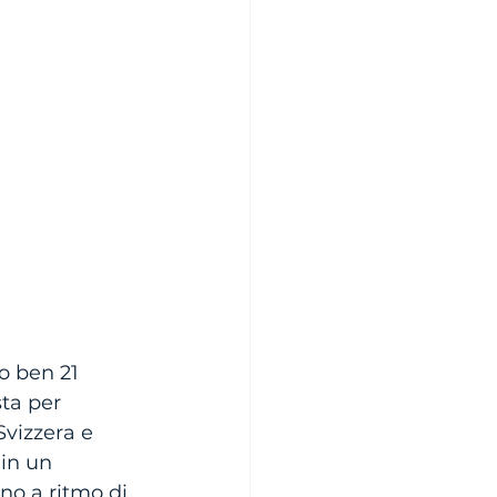
o ben 21 
ta per 
Svizzera e 
in un 
no a ritmo di 