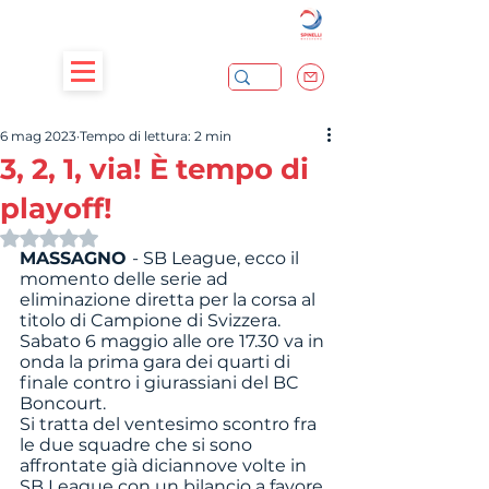
6 mag 2023
Tempo di lettura: 2 min
3, 2, 1, via! È tempo di
playoff!
Valutazione NaN stelle su 5.
MASSAGNO 
- SB League, ecco il 
momento delle serie ad 
eliminazione diretta per la corsa al 
titolo di Campione di Svizzera. 
Sabato 6 maggio alle ore 17.30 va in 
onda la prima gara dei quarti di 
finale contro i giurassiani del BC 
Boncourt. 
Si tratta del ventesimo scontro fra 
le due squadre che si sono 
affrontate già diciannove volte in 
SB League con un bilancio a favore 